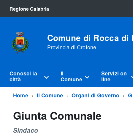
Regione Calabria
Comune di Rocca di 
Provincia di Crotone
Conosci la
Il
Servizi on
città
Comune
line
Home
Il Comune
Organi di Governo
G
Giunta Comunale
Sindaco