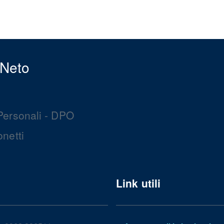
 Neto
Personali - DPO
netti
Link utili