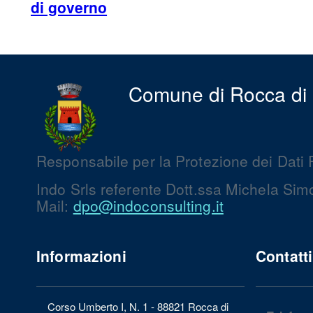
di governo
Comune di Rocca di
Responsabile per la Protezione dei Dati 
Indo Srls referente Dott.ssa Michela Simo
Mail:
dpo@indoconsulting.it
Informazioni
Contatti
Corso Umberto I, N. 1 - 88821 Rocca di