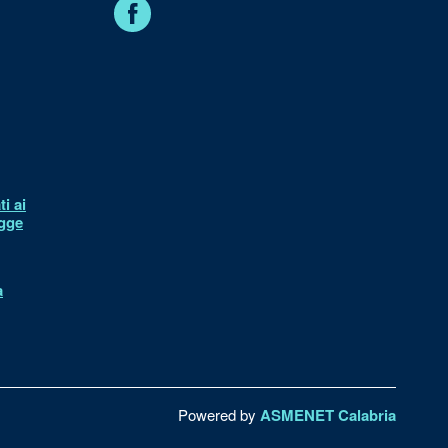
Facebook
i ai
egge
à
Powered by
ASMENET Calabria