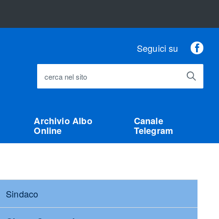
Fac
Seguici su
cerca nel sito
Archivio Albo
Canale
Online
Telegram
Sindaco