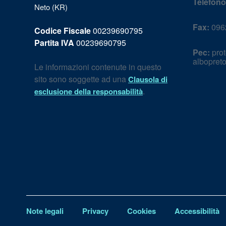
Telefono
Neto (KR)
Fax:
096
Codice Fiscale
00239690795
Partita IVA
00239690795
Pec:
prot
albopret
Le informazioni contenute in questo
sito sono soggette ad una
Clausola di
.
esclusione della responsabilità
Note legali
Privacy
Cookies
Accessibilità