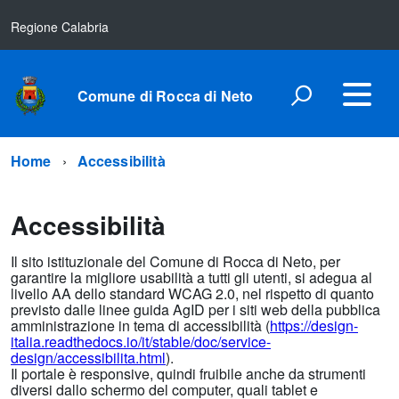
Regione Calabria
Comune di Rocca di Neto
Home
Accessibilità
Accessibilità
Il sito istituzionale del Comune di Rocca di Neto, per
garantire la migliore usabilità a tutti gli utenti, si adegua al
livello AA dello standard WCAG 2.0, nel rispetto di quanto
previsto dalle linee guida AgID per i siti web della pubblica
amministrazione in tema di accessibilità (
https://design-
italia.readthedocs.io/it/stable/doc/service-
design/accessibilita.html
).
Il portale è responsive, quindi fruibile anche da strumenti
diversi dallo schermo del computer, quali tablet e