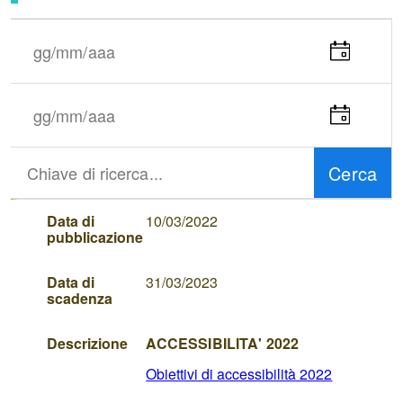
Data
inizio
Seleziona
periodo
la
(gg/mm/aaaa)
data
Data
fine
Seleziona
periodo
la
(gg/mm/aaaa)
data
Cerca
Chiave
di
ricerca...
Elenco
Data di
10/03/2022
downloads
pubblicazione
Data di
31/03/2023
scadenza
Descrizione
ACCESSIBILITA' 2022
Obiettivi di accessibilità 2022