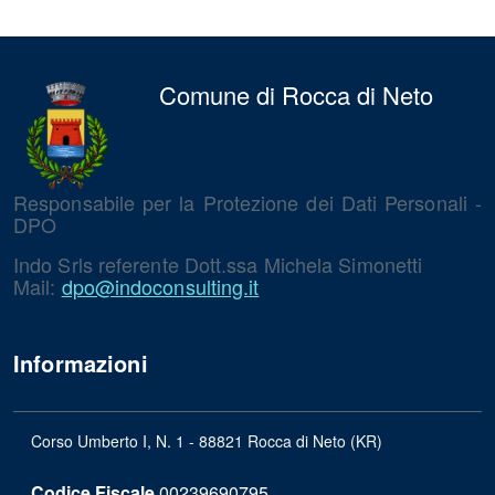
Comune di Rocca di Neto
Responsabile per la Protezione dei Dati Personali -
DPO
Indo Srls referente Dott.ssa Michela Simonetti
Mail:
dpo@indoconsulting.it
Informazioni
Corso Umberto I, N. 1 - 88821 Rocca di Neto (KR)
Codice Fiscale
00239690795